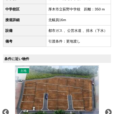
中学校区
厚木市立荻野中学校 距離：350 m
接道詳細
北幅員16m
設備
都市ガス 、公営水道 、排水（下水）
備考
引渡条件：更地渡し
条件に近い物件
土地