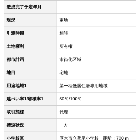
造成完了予定年月
現況
更地
引渡時期
相談
土地権利
所有権
都市計画
市街化区域
地目
宅地
用途地域1
第一種低層住居専用地域
建ぺい率1/容積率1
50％/100％
取引態様
代理
接道状況
一方
小学校区
厚木市立鳶尾小学校 距離：700 m