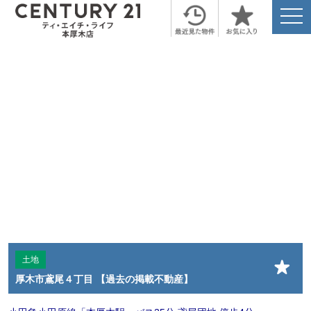
togg
navi
土地
厚木市鳶尾４丁目 【過去の掲載不動産】