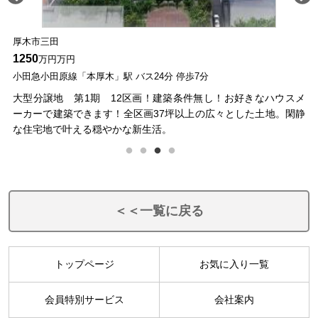
厚木市三田
厚
1250
16
万円万円
小田急小田原線「本厚木」駅 バス24分 停歩7分
小
本厚
大型分譲地 第1期 12区画！建築条件無し！お好きなハウスメ
国
った
ーカーで建築できます！全区画37坪以上の広々とした土地。閑静
木
な住宅地で叶える穏やかな新生活。
り
＜＜一覧に戻る
トップページ
お気に入り一覧
会員特別サービス
会社案内