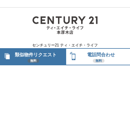
センチュリー21 ティ・エイチ・ライフ
類似物件リクエスト
電話問合わせ
本厚木店
無料
無料
〒243-0018 神奈川県厚木市中町4-1-13 ティエイチ
ビル1F
［営業時間］10：00〜19：00
［定休日］水曜日
［TEL］0120-212-616
Copyright © ティ・エイチ・ライフ All Right Reserved.