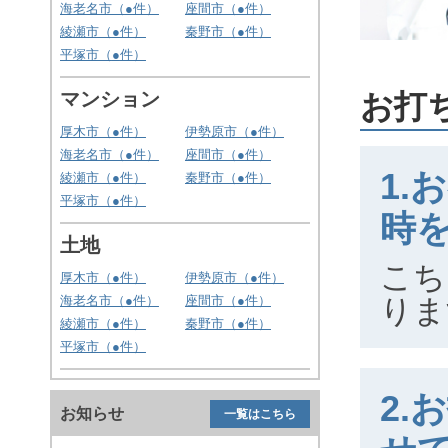
海老名市（
●
件）
座間市（
●
件）
綾瀬市（
●
件）
秦野市（
●
件）
平塚市（
●
件）
マンション
お打
厚木市（
●
件）
伊勢原市（
●
件）
海老名市（
●
件）
座間市（
●
件）
1
綾瀬市（
●
件）
秦野市（
●
件）
平塚市（
●
件）
時
土地
こち
厚木市（
●
件）
伊勢原市（
●
件）
海老名市（
●
件）
座間市（
●
件）
りま
綾瀬市（
●
件）
秦野市（
●
件）
平塚市（
●
件）
2.
お知らせ
一覧はこちら