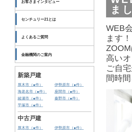
お客さまインタビュー
まし
センチュリー21とは
WEB
ます！
よくあるご質問
ZOO
金融機関のご案内
高いオ
ご自宅
新築戸建
間時間
厚木市（
●
件）
伊勢原市（
●
件）
海老名市（
●
件）
座間市（
●
件）
綾瀬市（
●
件）
秦野市（
●
件）
平塚市（
●
件）
中古戸建
厚木市（
●
件）
伊勢原市（
●
件）