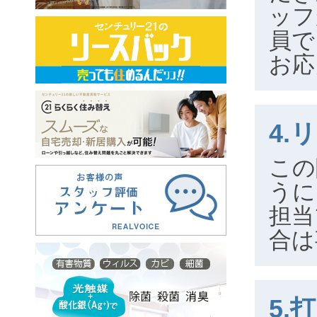
ッフ
員で
お応
4
この
うに
担当
合は
5