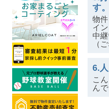
す
物件
イン
中継
（ご
6.
こん
んで