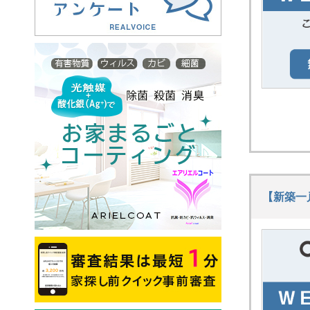
させていただきます。 ご迷惑をおかけし
ますが、ご容赦くださいますようお願いい
たします。
2023.12.21
年末年始の営業について
平素は格別のご高配を賜り、ありがとうご
ざいます。 下記の期間を年末年始の営業
日とさせていただきます。 ご不便をお掛
けいたしますが、ご了承のほど何卒よろし
くお願いいたします。 ・年末最終営業
日 2023年12月26日（火）まで ・年
【新築一
始営業開始日 2024年 1月 4日（木）
から なお、2023年12月27日（水）～
2024年 1月 3日（水）までは営業をお休み
させていただきます。 ご迷惑をおかけし
ますが、ご容赦くださいますようお願いい
たします。
2022.12.26