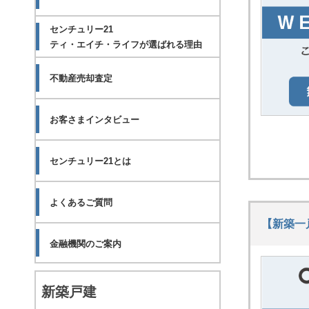
万円(税込)
センチュリー21
ティ・エイチ・ライフが選ばれる理由
2026.08.08
厚木市鳶尾５丁目
新築一戸建て
不動産売却査定
3,849
旧価格：3,999万円⇒価格
万円(税込)
お客さまインタビュー
2026.08.08
センチュリー21とは
座間市相模が丘３丁目
新築一戸建て
よくあるご質問
4,490
旧価格：4,590万円⇒価格
万円(税込)
【新築一
金融機関のご案内
2026.08.08
厚木市上落合
新築一戸建て
新築戸建