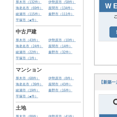
旧価格：11,111万円⇒価格
厚木市（
132
件）
伊勢原市（
58
件）
3,680
万円(税込)
海老名市（
69
件）
座間市（
134
件）
綾瀬市（
115
件）
秦野市（
111
件）
平塚市（
●
件）
2026.08.08
伊勢原市東大竹
中古戸建
中古一戸建て
1,180
厚木市（
43
件）
伊勢原市（
10
件）
旧価格：1,280万円⇒価格
海老名市（
24
件）
座間市（
14
件）
万円
綾瀬市（
22
件）
秦野市（
32
件）
平塚市（
1
件）
マンション
厚木市（
68
件）
伊勢原市（
8
件）
【新築一
海老名市（
39
件）
座間市（
43
件）
綾瀬市（
19
件）
秦野市（
16
件）
平塚市（
●
件）
土地
厚木市（
88
件）
伊勢原市（
41
件）