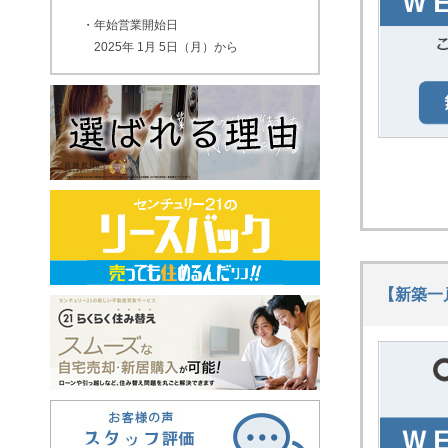
・年始営業開始日
2025年 1月 5日（月）から
なお、2024年12月27日（土）～2025年 1
月 4日（日）までは営業をお休みさせてい
ただきます。
ご迷惑をおかけしますが、ご容赦ください
ますようお願いいたします。
2024.12.20
年末年始の営業について
平素は格別のご高配を賜り、ありがとうご
ざいます。 下記の期間を年末年始の営業
【新築一
日とさせていただきます。 ご不便をお掛
けいたしますが、ご了承のほど何卒よろし
くお願いいたします。 ・年末最終営業
日 2024年12月27日（金）まで ・年
始営業開始日 2025年 1月 6日（月）
から なお、2024年12月28日（土）～
2025年 1月 5日（日）までは営業をお休み