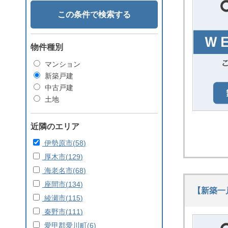
この条件で検索する
物件種別
マンション
新築戸建
中古戸建
土地
近隣のエリア
伊勢原市(
58
)
厚木市(
129
)
海老名市(
68
)
座間市(
134
)
【新築一
綾瀬市(
115
)
秦野市(
111
)
愛甲郡愛川町(
6
)