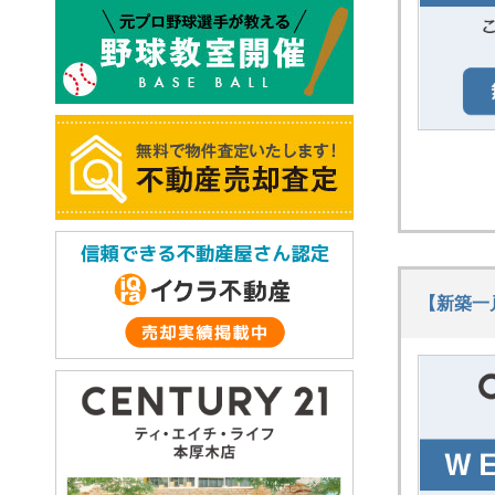
年末年始の営業について
平素は格別のご高配を賜り、ありがとうご
ざいます。 下記の期間を年末年始の営業
日とさせていただきます。 ご不便をお掛
けいたしますが、ご了承のほど何卒よろし
くお願いいたします。 ・年末最終営業
日 2022年12月27日（火）まで ・年
始営業開始日 2023年 1月 5日（木）
から なお、2022年12月28日（水）～
2023年 1月 4日（水）までは営業をお休み
させていただきます。 ご迷惑をおかけし
ますが、ご容赦くださいますようお願いい
【新築一
たします。