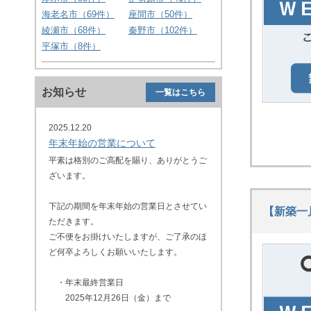
海老名市（
69
件）
座間市（
50
件）
綾瀬市（
68
件）
秦野市（
102
件）
平塚市（
8
件）
お知らせ
一覧はこちら
2025.12.20
年末年始の営業について
平素は格別のご高配を賜り、ありがとうご
ざいます。
下記の期間を年末年始の営業日とさせてい
【新築一
ただきます。
ご不便をお掛けいたしますが、ご了承のほ
ど何卒よろしくお願いいたします。
・年末最終営業日
2025年12月26日（金）まで