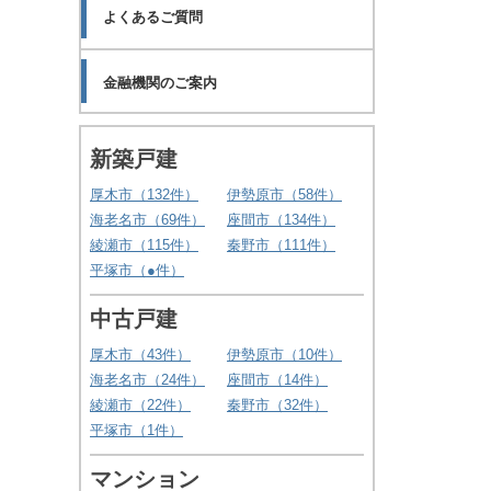
よくあるご質問
中古一戸建て
会員登録してこの物件を見る
金融機関のご案内
2026.08.06
愛甲郡愛川町中津
新築戸建
マンション
厚木市（
132
件）
伊勢原市（
58
件）
会員登録してこの物件を見る
海老名市（
69
件）
座間市（
134
件）
綾瀬市（
115
件）
秦野市（
111
件）
平塚市（
●
件）
中古戸建
厚木市（
43
件）
伊勢原市（
10
件）
海老名市（
24
件）
座間市（
14
件）
綾瀬市（
22
件）
秦野市（
32
件）
平塚市（
1
件）
マンション