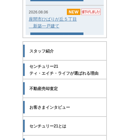
2026.08.06
座間市ひばりが丘５丁目
新築一戸建て
会員登録してこの物件を見る
スタッフ紹介
2026.08.06
綾瀬市寺尾
新築一戸建て
センチュリー21
ティ・エイチ・ライフが選ばれる理由
会員登録してこの物件を見る
不動産売却査定
2026.08.06
綾瀬市小園
新築一戸建て
お客さまインタビュー
会員登録してこの物件を見る
センチュリー21とは
2026.08.06
綾瀬市大上１丁目