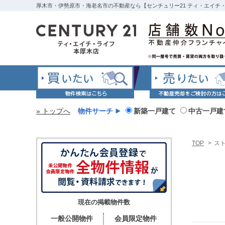
厚木市・伊勢原市・海老名市の不動産なら【センチュリー21 ティ・エイチ
» トップへ
物件サーチ
新築一戸建て
中古一戸建
TOP
>
ス
現在の掲載物件数
一般公開物件
会員限定物件