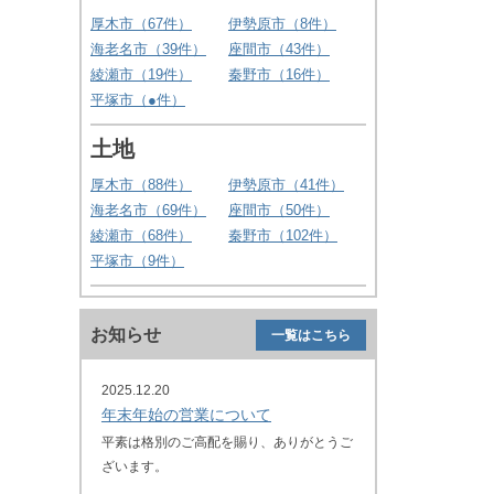
厚木市（
67
件）
伊勢原市（
8
件）
海老名市（
39
件）
座間市（
43
件）
綾瀬市（
19
件）
秦野市（
16
件）
平塚市（
●
件）
土地
厚木市（
88
件）
伊勢原市（
41
件）
海老名市（
69
件）
座間市（
50
件）
綾瀬市（
68
件）
秦野市（
102
件）
平塚市（
9
件）
お知らせ
一覧はこちら
2025.12.20
年末年始の営業について
平素は格別のご高配を賜り、ありがとうご
ざいます。