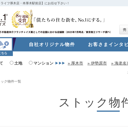
・ライフ厚木店・本厚木駅前店】にお任せ下さい！
自社オリジナル物件
お客さまインタ
お問い合わせ
て
土地
マンション
» 厚木市
» 伊勢原市
» 海老名
トック物件一覧
ストック物