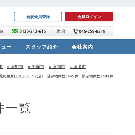
新規会員登録
会員ログイン
ビュー
スタッフ紹介
会社案内
市
» 秦野市
» 平塚市
» 座間市
» 綾瀬市
最終更新日
2026/08/07(金)
登録物件数
1445
件 限定物件数
1403
件
件一覧